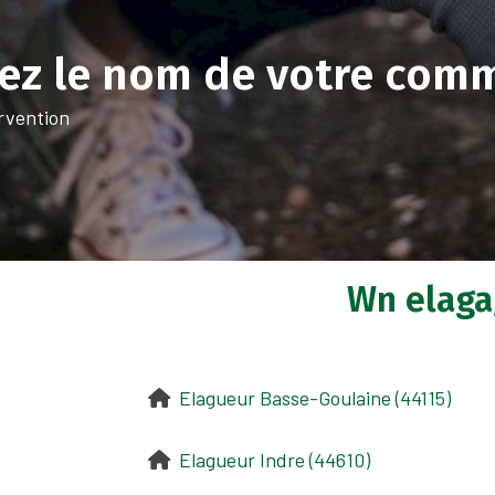
sez le nom de votre comm
rvention
Wn elaga
Elagueur Basse-Goulaine (44115)
Elagueur Indre (44610)