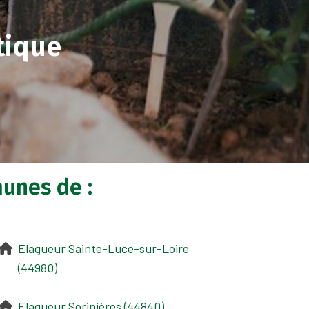
tique
unes de :
Elagueur Sainte-Luce-sur-Loire
(44980)
Elagueur Sorinières (44840)